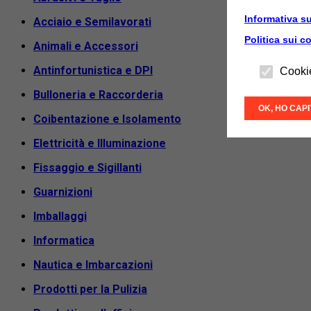
Informativa su
Acciaio e Semilavorati
Politica sui c
Animali e Accessori
Antinfortunistica e DPI
Cooki
Bulloneria e Raccorderia
OK, HO CAP
Coibentazione e Isolamento
Elettricità e Illuminazione
Fissaggio e Sigillanti
Guarnizioni
Imballaggi
Informatica
Nautica e Imbarcazioni
Prodotti per la Pulizia