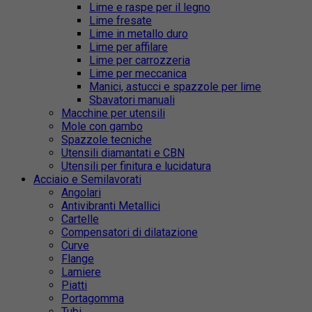
Lime e raspe per il legno
Lime fresate
Lime in metallo duro
Lime per affilare
Lime per carrozzeria
Lime per meccanica
Manici, astucci e spazzole per lime
Sbavatori manuali
Macchine per utensili
Mole con gambo
Spazzole tecniche
Utensili diamantati e CBN
Utensili per finitura e lucidatura
Acciaio e Semilavorati
Angolari
Antivibranti Metallici
Cartelle
Compensatori di dilatazione
Curve
Flange
Lamiere
Piatti
Portagomma
Tubi