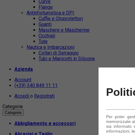
Curve
Flange
Antinfortunistica e DPI
Cuffie e Otoprotettori
Guanti
Maschere e Mascherine
Occhiali
Tute
Nautica e Imbarcazioni
Collari di Serraggio
Tubi e Manicotti in Silicone
Azienda
Account
(+39) 340 849 11 11
Polit
Accedi
o
Registrati
Categorie
Categorie
Per poter ges
memorizzate alc
Abbigliamento e accessori
sia informato e
informazioni, le
Abrasivi e Taglio