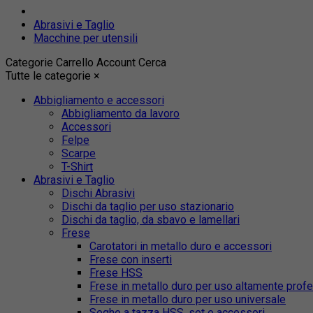
Abrasivi e Taglio
Macchine per utensili
Categorie
Carrello
Account
Cerca
Tutte le categorie
×
Abbigliamento e accessori
Abbigliamento da lavoro
Accessori
Felpe
Scarpe
T-Shirt
Abrasivi e Taglio
Dischi Abrasivi
Dischi da taglio per uso stazionario
Dischi da taglio, da sbavo e lamellari
Frese
Carotatori in metallo duro e accessori
Frese con inserti
Frese HSS
Frese in metallo duro per uso altamente prof
Frese in metallo duro per uso universale
Seghe a tazza HSS, set e accessori