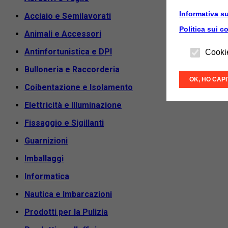
Informativa su
Acciaio e Semilavorati
Politica sui c
Animali e Accessori
Antinfortunistica e DPI
Cooki
Bulloneria e Raccorderia
OK, HO CAP
Coibentazione e Isolamento
Elettricità e Illuminazione
Fissaggio e Sigillanti
Guarnizioni
Imballaggi
Informatica
Nautica e Imbarcazioni
Prodotti per la Pulizia