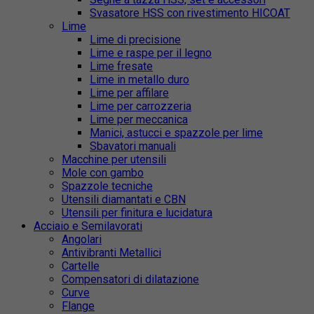
Svasatore HSS con rivestimento HICOAT
Lime
Lime di precisione
Lime e raspe per il legno
Lime fresate
Lime in metallo duro
Lime per affilare
Lime per carrozzeria
Lime per meccanica
Manici, astucci e spazzole per lime
Sbavatori manuali
Macchine per utensili
Mole con gambo
Spazzole tecniche
Utensili diamantati e CBN
Utensili per finitura e lucidatura
Acciaio e Semilavorati
Angolari
Antivibranti Metallici
Cartelle
Compensatori di dilatazione
Curve
Flange