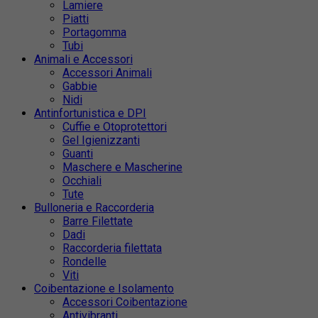
Lamiere
Piatti
Portagomma
Tubi
Animali e Accessori
Accessori Animali
Gabbie
Nidi
Antinfortunistica e DPI
Cuffie e Otoprotettori
Gel Igienizzanti
Guanti
Maschere e Mascherine
Occhiali
Tute
Bulloneria e Raccorderia
Barre Filettate
Dadi
Raccorderia filettata
Rondelle
Viti
Coibentazione e Isolamento
Accessori Coibentazione
Antivibranti