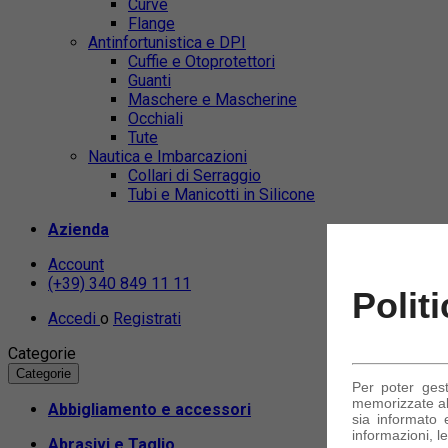
Curve
Flange
Antinfortunistica e DPI
Cuffie e Otoprotettori
Guanti
Maschere e Mascherine
Occhiali
Tute
Nautica e Imbarcazioni
Collari di Serraggio
Tubi e Manicotti in Silicone
Azienda
Account
(+39) 340 849 11 11
Polit
Accedi
o
Registrati
Categorie
Categorie
Per poter ges
memorizzate alc
Abbigliamento e accessori
sia informato e
informazioni, le
Abrasivi e Taglio