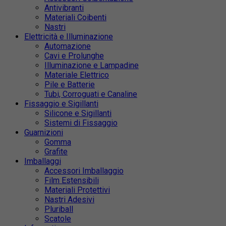
Antivibranti
Materiali Coibenti
Nastri
Elettricità e Illuminazione
Automazione
Cavi e Prolunghe
Illuminazione e Lampadine
Materiale Elettrico
Pile e Batterie
Tubi, Corroguati e Canaline
Fissaggio e Sigillanti
Silicone e Sigillanti
Sistemi di Fissaggio
Guarnizioni
Gomma
Grafite
Imballaggi
Accessori Imballaggio
Film Estensibili
Materiali Protettivi
Nastri Adesivi
Pluriball
Scatole