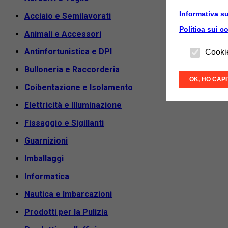
Informativa su
Acciaio e Semilavorati
Politica sui c
Animali e Accessori
Antinfortunistica e DPI
Cooki
Bulloneria e Raccorderia
OK, HO CAP
Coibentazione e Isolamento
Elettricità e Illuminazione
Fissaggio e Sigillanti
Guarnizioni
Imballaggi
Informatica
Nautica e Imbarcazioni
Prodotti per la Pulizia