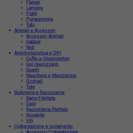
Flange
Lamiere
Piatti
Portagomma
Tubi
Animali e Accessori
Accessori Animali
Gabbie
Nidi
Antinfortunistica e DPI
Cuffie e Otoprotettori
Gel Igienizzanti
Guanti
Maschere e Mascherine
Occhiali
Tute
Bulloneria e Raccorderia
Barre Filettate
Dadi
Raccorderia filettata
Rondelle
Viti
Coibentazione e Isolamento
Accessori Coibentazione