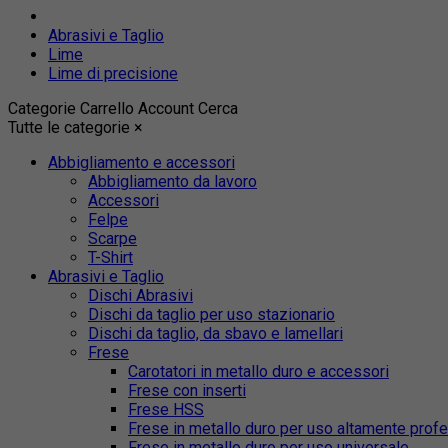
Abrasivi e Taglio
Lime
Lime di precisione
Categorie
Carrello
Account
Cerca
Tutte le categorie
×
Abbigliamento e accessori
Abbigliamento da lavoro
Accessori
Felpe
Scarpe
T-Shirt
Abrasivi e Taglio
Dischi Abrasivi
Dischi da taglio per uso stazionario
Dischi da taglio, da sbavo e lamellari
Frese
Carotatori in metallo duro e accessori
Frese con inserti
Frese HSS
Frese in metallo duro per uso altamente prof
Frese in metallo duro per uso universale