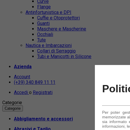
Curve
Flange
Antinfortunistica e DPI
Cuffie e Otoprotettori
Guanti
Maschere e Mascherine
Occhiali
Tute
Nautica e Imbarcazioni
Collari di Serraggio
Tubi e Manicotti in Silicone
Azienda
Account
(+39) 340 849 11 11
Polit
Accedi
o
Registrati
Categorie
Categorie
Per poter ges
memorizzate alc
Abbigliamento e accessori
sia informato e
informazioni, le
Abrasivi e Taglio