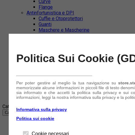
Curve
Flange
Antinfortunistica e DPI
Cuffie e Otoprotettori
Guanti
Maschere e Mascherine
Occhiali
Tute
Nautica e Imbarcazioni
Collari di Serraggio
Politica Sui Cookie (G
Tubi e Manicotti in Silicone
Azienda
Account
Per poter gestire al meglio la tua navigazione su
store.st
(+39) 340 849 11 11
memorizzate alcune informazioni in piccoli file di testo denom
sia informato e che accetti la politica sulla privacy e sui c
Accedi
o
Registrati
informazioni, leggi la nostra informativa sulla privacy e la politi
Categorie
Informativa sulla privacy
Categorie
Politica sui cookie
Abbigliamento e accessori
Cookie necessari
Abrasivi e Taglio