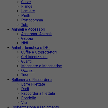
Curve
Flange
Lamiere
Piatti
Portagomma
Tubi
Animali e Accessori
Accessori Animali
Gabbie
Nidi
Antinfortunistica e DPI
Cuffie e Otoprotettori
Gel Igienizzanti
Guanti
Maschere e Mascherine
Occhiali
Tute
Bulloneria e Raccorderia
Barre Filettate
Dadi
Raccorderia filettata
Rondelle
Viti
Coibentazione e Isolamento