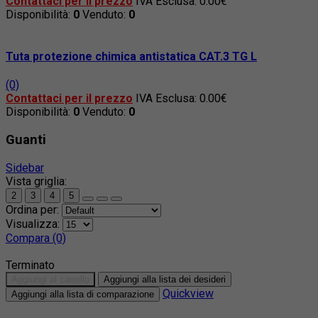
Contattaci per il prezzo
IVA Esclusa: 0.00€
Disponibilità:
0
Venduto:
0
Tuta protezione chimica antistatica CAT.3 TG L
(0)
Contattaci per il prezzo
IVA Esclusa: 0.00€
Disponibilità:
0
Venduto:
0
Guanti
Sidebar
Vista griglia:
2
3
4
5
Ordina per:
Visualizza:
Compara (0)
Terminato
Aggiungi al carrello
Aggiungi alla lista dei desideri
Quickview
Aggiungi alla lista di comparazione