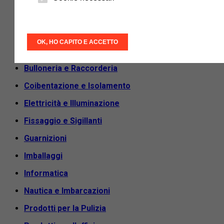
Acciaio e Semilavorati
Animali e Accessori
OK, HO CAPITO E ACCETTO
Antinfortunistica e DPI
Bulloneria e Raccorderia
Coibentazione e Isolamento
Elettricità e Illuminazione
Fissaggio e Sigillanti
Guarnizioni
Imballaggi
Informatica
Nautica e Imbarcazioni
Prodotti per la Pulizia