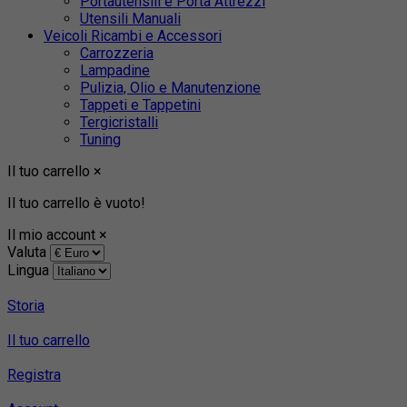
Portautensili e Porta Attrezzi
Utensili Manuali
Veicoli Ricambi e Accessori
Carrozzeria
Lampadine
Pulizia, Olio e Manutenzione
Tappeti e Tappetini
Tergicristalli
Tuning
Il tuo carrello
×
Il tuo carrello è vuoto!
Il mio account
×
Valuta
Lingua
Storia
Il tuo carrello
Registra