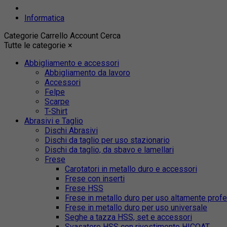
Informatica
Categorie
Carrello
Account
Cerca
Tutte le categorie
×
Abbigliamento e accessori
Abbigliamento da lavoro
Accessori
Felpe
Scarpe
T-Shirt
Abrasivi e Taglio
Dischi Abrasivi
Dischi da taglio per uso stazionario
Dischi da taglio, da sbavo e lamellari
Frese
Carotatori in metallo duro e accessori
Frese con inserti
Frese HSS
Frese in metallo duro per uso altamente prof
Frese in metallo duro per uso universale
Seghe a tazza HSS, set e accessori
Svasatore HSS con rivestimento HICOAT