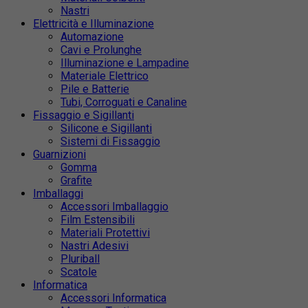
Nastri
Elettricità e Illuminazione
Automazione
Cavi e Prolunghe
Illuminazione e Lampadine
Materiale Elettrico
Pile e Batterie
Tubi, Corroguati e Canaline
Fissaggio e Sigillanti
Silicone e Sigillanti
Sistemi di Fissaggio
Guarnizioni
Gomma
Grafite
Imballaggi
Accessori Imballaggio
Film Estensibili
Materiali Protettivi
Nastri Adesivi
Pluriball
Scatole
Informatica
Accessori Informatica