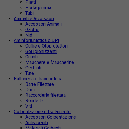
Piatti
Portagomma
Tubi
Animali e Accessori
Accessori Animali
Gabbie
Nidi
Antinfortunistica e DPI
Cuffie e Otoprotettori
Gel Igienizzanti
Guanti
Maschere e Mascherine
Occhiali
Tute
Bulloneria e Raccorderia
Barre Filettate
Dadi
Raccorderia filettata
Rondelle
Viti
Coibentazione e Isolamento
Accessori Coibentazione
Antivibranti
Materiali Coibenti