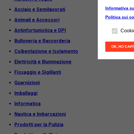
Informativa su
Acciaio e Semilavorati
Politica sui c
Animali e Accessori
Antinfortunistica e DPI
Cooki
Bulloneria e Raccorderia
OK, HO CAP
Coibentazione e Isolamento
Elettricità e Illuminazione
Fissaggio e Sigillanti
Guarnizioni
Imballaggi
Informatica
Nautica e Imbarcazioni
Prodotti per la Pulizia