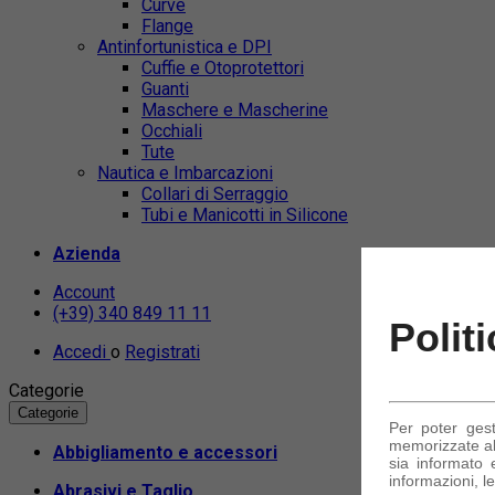
Curve
Flange
Antinfortunistica e DPI
Cuffie e Otoprotettori
Guanti
Maschere e Mascherine
Occhiali
Tute
Nautica e Imbarcazioni
Collari di Serraggio
Tubi e Manicotti in Silicone
Azienda
Account
(+39) 340 849 11 11
Polit
Accedi
o
Registrati
Categorie
Categorie
Per poter ges
memorizzate alc
Abbigliamento e accessori
sia informato e
informazioni, le
Abrasivi e Taglio