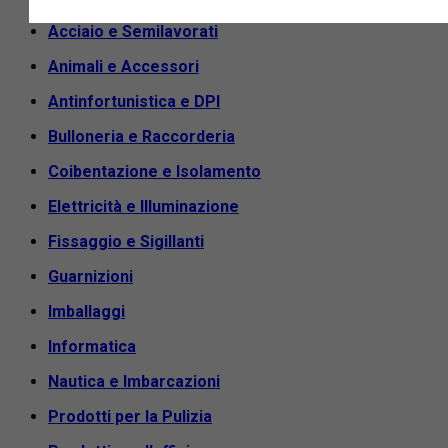
Acciaio e Semilavorati
Animali e Accessori
Antinfortunistica e DPI
Bulloneria e Raccorderia
Coibentazione e Isolamento
Elettricità e Illuminazione
Fissaggio e Sigillanti
Guarnizioni
Imballaggi
Informatica
Nautica e Imbarcazioni
Prodotti per la Pulizia