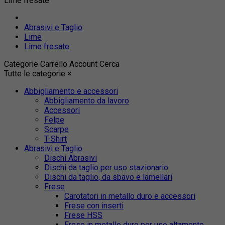
Lime fresate
Abrasivi e Taglio
Lime
Lime fresate
Categorie
Carrello
Account
Cerca
Tutte le categorie
×
Abbigliamento e accessori
Abbigliamento da lavoro
Accessori
Felpe
Scarpe
T-Shirt
Abrasivi e Taglio
Dischi Abrasivi
Dischi da taglio per uso stazionario
Dischi da taglio, da sbavo e lamellari
Frese
Carotatori in metallo duro e accessori
Frese con inserti
Frese HSS
Frese in metallo duro per uso altamente