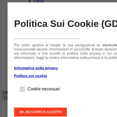
Curve
Flange
Antinfortunistica e DPI
Cuffie e Otoprotettori
Politica Sui Cookie (G
Guanti
Maschere e Mascherine
Occhiali
Tute
Nautica e Imbarcazioni
Per poter gestire al meglio la tua navigazione su
store.st
Collari di Serraggio
memorizzate alcune informazioni in piccoli file di testo denom
Tubi e Manicotti in Silicone
sia informato e che accetti la politica sulla privacy e sui c
informazioni, leggi la nostra informativa sulla privacy e la politi
Azienda
Informativa sulla privacy
Account
(+39) 340 849 11 11
Politica sui cookie
Accedi
o
Registrati
Cookie necessari
Categorie
Categorie
Abbigliamento e accessori
OK, HO CAPITO E ACCETTO
Abrasivi e Taglio