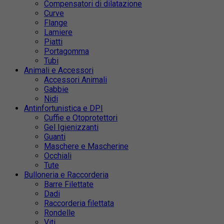
Compensatori di dilatazione
Curve
Flange
Lamiere
Piatti
Portagomma
Tubi
Animali e Accessori
Accessori Animali
Gabbie
Nidi
Antinfortunistica e DPI
Cuffie e Otoprotettori
Gel Igienizzanti
Guanti
Maschere e Mascherine
Occhiali
Tute
Bulloneria e Raccorderia
Barre Filettate
Dadi
Raccorderia filettata
Rondelle
Viti