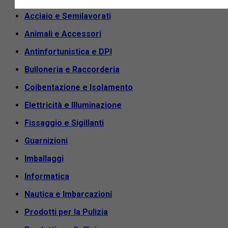
Acciaio e Semilavorati
Animali e Accessori
Antinfortunistica e DPI
Bulloneria e Raccorderia
Coibentazione e Isolamento
Elettricità e Illuminazione
Fissaggio e Sigillanti
Guarnizioni
Imballaggi
Informatica
Nautica e Imbarcazioni
Prodotti per la Pulizia