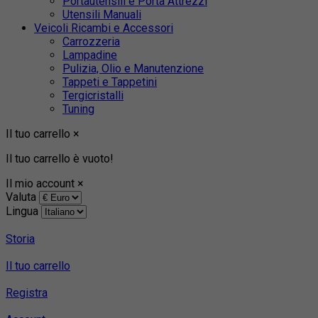
Portautensili e Porta Attrezzi
Utensili Manuali
Veicoli Ricambi e Accessori
Carrozzeria
Lampadine
Pulizia, Olio e Manutenzione
Tappeti e Tappetini
Tergicristalli
Tuning
Il tuo carrello
×
Il tuo carrello è vuoto!
Il mio account
×
Valuta
Lingua
Storia
Il tuo carrello
Registra