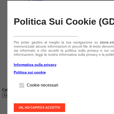
Curve
Flange
Antinfortunistica e DPI
Cuffie e Otoprotettori
Politica Sui Cookie (G
Guanti
Maschere e Mascherine
Occhiali
Tute
Nautica e Imbarcazioni
Per poter gestire al meglio la tua navigazione su
store.st
Collari di Serraggio
memorizzate alcune informazioni in piccoli file di testo denom
Tubi e Manicotti in Silicone
sia informato e che accetti la politica sulla privacy e sui c
informazioni, leggi la nostra informativa sulla privacy e la politi
Azienda
Informativa sulla privacy
Account
(+39) 340 849 11 11
Politica sui cookie
Accedi
o
Registrati
Cookie necessari
Categorie
Categorie
Abbigliamento e accessori
OK, HO CAPITO E ACCETTO
Abrasivi e Taglio