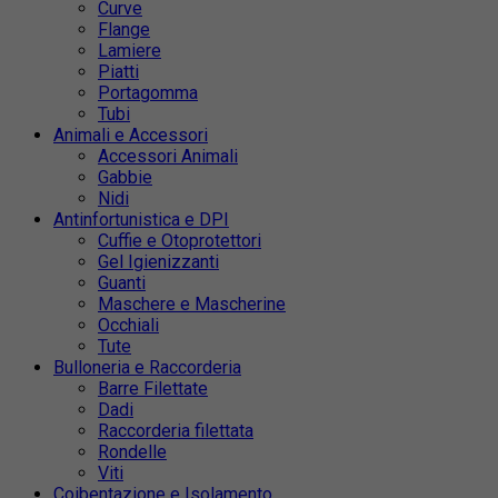
Curve
Flange
Lamiere
Piatti
Portagomma
Tubi
Animali e Accessori
Accessori Animali
Gabbie
Nidi
Antinfortunistica e DPI
Cuffie e Otoprotettori
Gel Igienizzanti
Guanti
Maschere e Mascherine
Occhiali
Tute
Bulloneria e Raccorderia
Barre Filettate
Dadi
Raccorderia filettata
Rondelle
Viti
Coibentazione e Isolamento