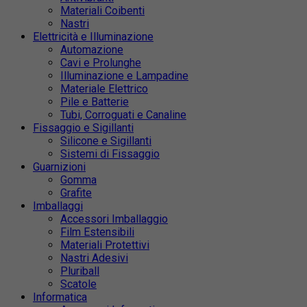
Materiali Coibenti
Nastri
Elettricità e Illuminazione
Automazione
Cavi e Prolunghe
Illuminazione e Lampadine
Materiale Elettrico
Pile e Batterie
Tubi, Corroguati e Canaline
Fissaggio e Sigillanti
Silicone e Sigillanti
Sistemi di Fissaggio
Guarnizioni
Gomma
Grafite
Imballaggi
Accessori Imballaggio
Film Estensibili
Materiali Protettivi
Nastri Adesivi
Pluriball
Scatole
Informatica