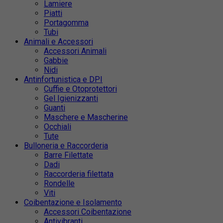
Lamiere
Piatti
Portagomma
Tubi
Animali e Accessori
Accessori Animali
Gabbie
Nidi
Antinfortunistica e DPI
Cuffie e Otoprotettori
Gel Igienizzanti
Guanti
Maschere e Mascherine
Occhiali
Tute
Bulloneria e Raccorderia
Barre Filettate
Dadi
Raccorderia filettata
Rondelle
Viti
Coibentazione e Isolamento
Accessori Coibentazione
Antivibranti