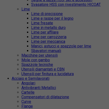
Svasatore HSS con rivestimento HICOAT
Lime
Lime di precisione
Lime e raspe per il legno
Lime fresate
Lime in metallo duro
Lime per affilare
Lime per carrozzeria
Lime per meccanica
Manici, astucci e spazzole per lime
Sbavatori manuali
Macchine per utensili
Mole con gambo
Spazzole tecniche
Utensili diamantati e CBN
Utensili per finitura e lucidatura
Acciaio e Semilavorati
Angolari
Antivibranti Metallici
Cartelle
Compensatori di dilatazione
Curve
Flange