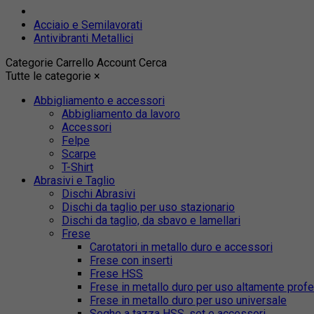
Acciaio e Semilavorati
Antivibranti Metallici
Categorie
Carrello
Account
Cerca
Tutte le categorie
×
Abbigliamento e accessori
Abbigliamento da lavoro
Accessori
Felpe
Scarpe
T-Shirt
Abrasivi e Taglio
Dischi Abrasivi
Dischi da taglio per uso stazionario
Dischi da taglio, da sbavo e lamellari
Frese
Carotatori in metallo duro e accessori
Frese con inserti
Frese HSS
Frese in metallo duro per uso altamente prof
Frese in metallo duro per uso universale
Seghe a tazza HSS, set e accessori