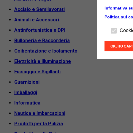
Informativa su
Acciaio e Semilavorati
Politica sui c
Animali e Accessori
Antinfortunistica e DPI
Cooki
Bulloneria e Raccorderia
OK, HO CAP
Coibentazione e Isolamento
Elettricità e Illuminazione
Fissaggio e Sigillanti
Guarnizioni
Imballaggi
Informatica
Nautica e Imbarcazioni
Prodotti per la Pulizia