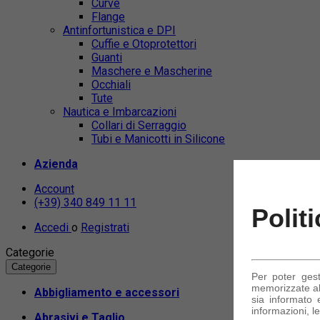
Curve
Flange
Antinfortunistica e DPI
Cuffie e Otoprotettori
Guanti
Maschere e Mascherine
Occhiali
Tute
Nautica e Imbarcazioni
Collari di Serraggio
Tubi e Manicotti in Silicone
Azienda
Account
(+39) 340 849 11 11
Polit
Accedi
o
Registrati
Categorie
Categorie
Per poter ges
memorizzate alc
Abbigliamento e accessori
sia informato e
informazioni, le
Abrasivi e Taglio