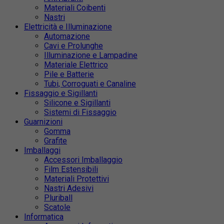
Materiali Coibenti
Nastri
Elettricità e Illuminazione
Automazione
Cavi e Prolunghe
Illuminazione e Lampadine
Materiale Elettrico
Pile e Batterie
Tubi, Corroguati e Canaline
Fissaggio e Sigillanti
Silicone e Sigillanti
Sistemi di Fissaggio
Guarnizioni
Gomma
Grafite
Imballaggi
Accessori Imballaggio
Film Estensibili
Materiali Protettivi
Nastri Adesivi
Pluriball
Scatole
Informatica