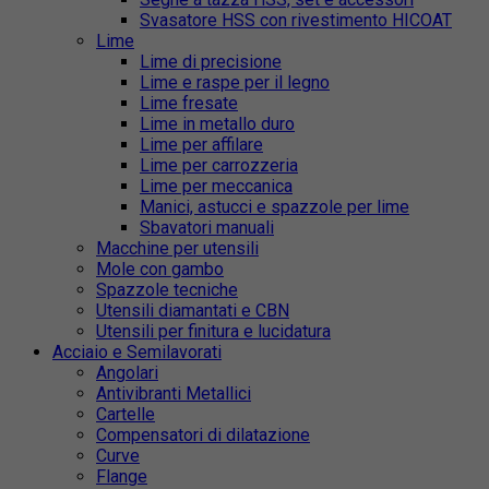
Svasatore HSS con rivestimento HICOAT
Lime
Lime di precisione
Lime e raspe per il legno
Lime fresate
Lime in metallo duro
Lime per affilare
Lime per carrozzeria
Lime per meccanica
Manici, astucci e spazzole per lime
Sbavatori manuali
Macchine per utensili
Mole con gambo
Spazzole tecniche
Utensili diamantati e CBN
Utensili per finitura e lucidatura
Acciaio e Semilavorati
Angolari
Antivibranti Metallici
Cartelle
Compensatori di dilatazione
Curve
Flange