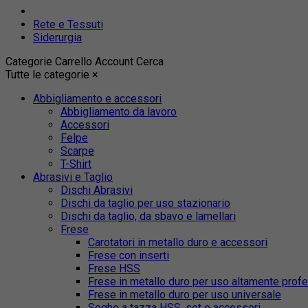
Rete e Tessuti
Siderurgia
Categorie
Carrello
Account
Cerca
Tutte le categorie
×
Abbigliamento e accessori
Abbigliamento da lavoro
Accessori
Felpe
Scarpe
T-Shirt
Abrasivi e Taglio
Dischi Abrasivi
Dischi da taglio per uso stazionario
Dischi da taglio, da sbavo e lamellari
Frese
Carotatori in metallo duro e accessori
Frese con inserti
Frese HSS
Frese in metallo duro per uso altamente prof
Frese in metallo duro per uso universale
Seghe a tazza HSS, set e accessori