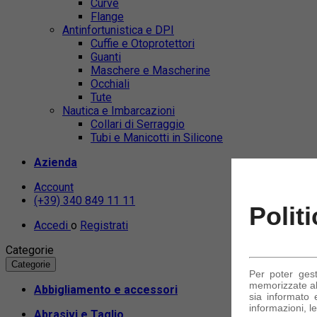
Curve
Flange
Antinfortunistica e DPI
Cuffie e Otoprotettori
Guanti
Maschere e Mascherine
Occhiali
Tute
Nautica e Imbarcazioni
Collari di Serraggio
Tubi e Manicotti in Silicone
Azienda
Account
(+39) 340 849 11 11
Polit
Accedi
o
Registrati
Categorie
Categorie
Per poter ges
memorizzate alc
Abbigliamento e accessori
sia informato e
informazioni, le
Abrasivi e Taglio