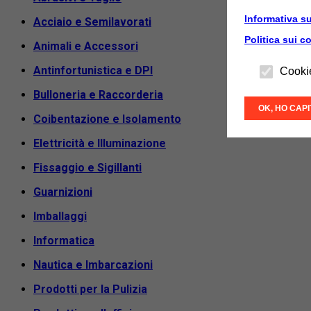
Informativa su
Acciaio e Semilavorati
Politica sui c
Animali e Accessori
Antinfortunistica e DPI
Cooki
Bulloneria e Raccorderia
OK, HO CAP
Coibentazione e Isolamento
Elettricità e Illuminazione
Fissaggio e Sigillanti
Guarnizioni
Imballaggi
Informatica
Nautica e Imbarcazioni
Prodotti per la Pulizia