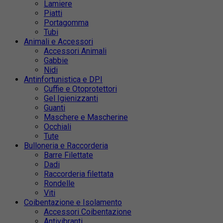
Lamiere
Piatti
Portagomma
Tubi
Animali e Accessori
Accessori Animali
Gabbie
Nidi
Antinfortunistica e DPI
Cuffie e Otoprotettori
Gel Igienizzanti
Guanti
Maschere e Mascherine
Occhiali
Tute
Bulloneria e Raccorderia
Barre Filettate
Dadi
Raccorderia filettata
Rondelle
Viti
Coibentazione e Isolamento
Accessori Coibentazione
Antivibranti