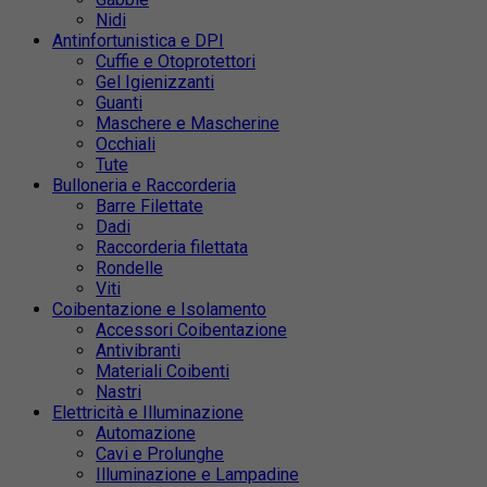
Nidi
Antinfortunistica e DPI
Cuffie e Otoprotettori
Gel Igienizzanti
Guanti
Maschere e Mascherine
Occhiali
Tute
Bulloneria e Raccorderia
Barre Filettate
Dadi
Raccorderia filettata
Rondelle
Viti
Coibentazione e Isolamento
Accessori Coibentazione
Antivibranti
Materiali Coibenti
Nastri
Elettricità e Illuminazione
Automazione
Cavi e Prolunghe
Illuminazione e Lampadine