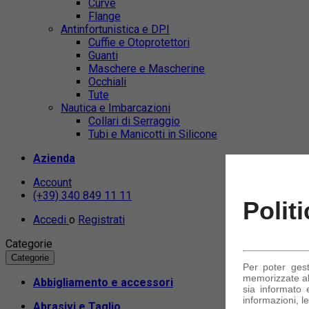
Curve
Flange
Antinfortunistica e DPI
Cuffie e Otoprotettori
Guanti
Maschere e Mascherine
Occhiali
Tute
Nautica e Imbarcazioni
Collari di Serraggio
Tubi e Manicotti in Silicone
Azienda
Account
(+39) 340 849 11 11
Polit
Accedi
o
Registrati
Categorie
Categorie
Per poter ges
memorizzate alc
Abbigliamento e accessori
sia informato e
informazioni, le
Abrasivi e Taglio