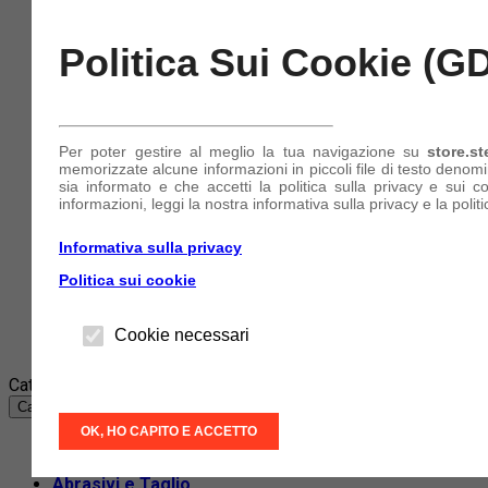
Curve
Flange
Antinfortunistica e DPI
Politica Sui Cookie (G
Cuffie e Otoprotettori
Guanti
Maschere e Mascherine
Occhiali
Tute
Per poter gestire al meglio la tua navigazione su
store.st
Nautica e Imbarcazioni
memorizzate alcune informazioni in piccoli file di testo denom
sia informato e che accetti la politica sulla privacy e sui c
Collari di Serraggio
informazioni, leggi la nostra informativa sulla privacy e la politi
Tubi e Manicotti in Silicone
Informativa sulla privacy
Azienda
Politica sui cookie
Account
(+39) 340 849 11 11
Cookie necessari
Accedi
o
Registrati
Categorie
Categorie
OK, HO CAPITO E ACCETTO
Abbigliamento e accessori
Abrasivi e Taglio