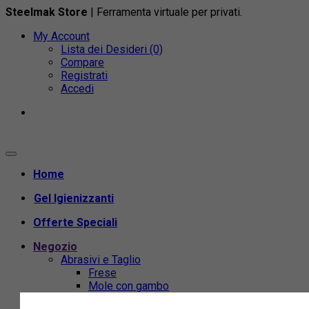
Steelmak Store
| Ferramenta virtuale per privati.
My Account
Lista dei Desideri (0)
Compare
Registrati
Accedi
Home
Gel Igienizzanti
Offerte Speciali
Negozio
Abrasivi e Taglio
Frese
Mole con gambo
Acciaio e Semilavorati