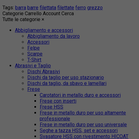
Tags:
barra
barre
filettata
filettate
ferro
grezzo
Categorie
Carrello
Account
Cerca
Tutte le categorie
×
Abbigliamento e accessori
Abbigliamento da lavoro
Accessori
Felpe
Scarpe
T-Shirt
Abrasivi e Taglio
Dischi Abrasivi
Dischi da taglio per uso stazionario
Dischi da taglio, da sbavo e lamellari
Frese
Carotatori in metallo duro e accessori
Frese con inserti
Frese HSS
Frese in metallo duro per uso altamente
professionale
Frese in metallo duro per uso universale
Seghe a tazza HSS, set e accessori
Svasatore HSS con rivestimento HICOAT