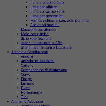
Lime in metallo duro
Lime per affilare
Lime per carrozzeria
Lime per meccanica
Manici, astucci e spazzole per lime
Sbavatori manuali
Macchine per utensili
Mole con gambo
Spazzole tecniche
Utensili diamantati e CBN
Utensili per finitura e lucidatura
Acciaio e Semilavorati
Angolari
Antivibranti Metallici
Cartelle
Compensatori di dilatazione
Curve
Flange
Lamiere
Piatti
Portagomma
Tubi
Animali e Accessori
Accessori Animali