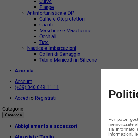
Curve
Flange
Antinfortunistica e DPI
Cuffie e Otoprotettori
Guanti
Maschere e Mascherine
Occhiali
Tute
Nautica e Imbarcazioni
Collari di Serraggio
Tubi e Manicotti in Silicone
Azienda
Account
(+39) 340 849 11 11
Polit
Accedi
o
Registrati
Categorie
Categorie
Per poter ges
memorizzate alc
Abbigliamento e accessori
sia informato e
informazioni, le
Abrasivi e Taglio