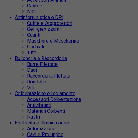
Gabbie
Nidi
Antinfortunistica e DPI
Cuffie e Otoprotettori
Gel Igienizzanti
Guanti
Maschere e Mascherine
Occhiali
Tute
Bulloneria e Raccorderia
Barre Filettate
Dadi
Raccorderia filettata
Rondelle
Viti
Coibentazione e Isolamento
Accessori Coibentazione
Antivibranti
Materiali Coibenti
Nastri
Elettricità e Illuminazione
Automazione
Cavi e Prolunghe