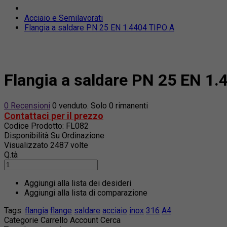
Acciaio e Semilavorati
Flangia a saldare PN 25 EN 1.4404 TIPO A
Flangia a saldare PN 25 EN 1.
0 Recensioni
0 venduto. Solo 0 rimanenti
Contattaci per il prezzo
Codice Prodotto:
FL082
Disponibilità
Su Ordinazione
Visualizzato
2487 volte
Q.tà
Aggiungi alla lista dei desideri
Aggiungi alla lista di comparazione
Tags:
flangia
flange
saldare
acciaio
inox
316
A4
Categorie
Carrello
Account
Cerca