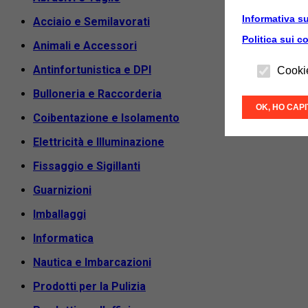
Informativa su
Acciaio e Semilavorati
Politica sui c
Animali e Accessori
Antinfortunistica e DPI
Cooki
Bulloneria e Raccorderia
OK, HO CAP
Coibentazione e Isolamento
Elettricità e Illuminazione
Fissaggio e Sigillanti
Guarnizioni
Imballaggi
Informatica
Nautica e Imbarcazioni
Prodotti per la Pulizia