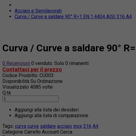
Acciaio e Semilavorati
Curva / Curve a saldare 90° R=1 EN 1.4404 AISI 316 A4
Curva / Curve a saldare 90° R
0 Recensioni
0 venduto. Solo 0 rimanenti
Contattaci per il prezzo
Codice Prodotto:
CU003
Disponibilità
Su Ordinazione
Visualizzato
4085 volte
Q.tà
Aggiungi alla lista dei desideri
Aggiungi alla lista di comparazione
Tags:
curva
curve
saldare
acciaio
inox
316
A4
Categorie
Carrello
Account
Cerca