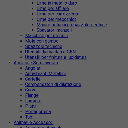
Lime in metallo duro
Lime per affilare
Lime per carrozzeria
Lime per meccanica
Manici, astucci e spazzole per lime
Sbavatori manuali
Macchine per utensili
Mole con gambo
Spazzole tecniche
Utensili diamantati e CBN
Utensili per finitura e lucidatura
Acciaio e Semilavorati
Angolari
Antivibranti Metallici
Cartelle
Compensatori di dilatazione
Curve
Flange
Lamiere
Piatti
Portagomma
Tubi
Animali e Accessori
Accessori Animali