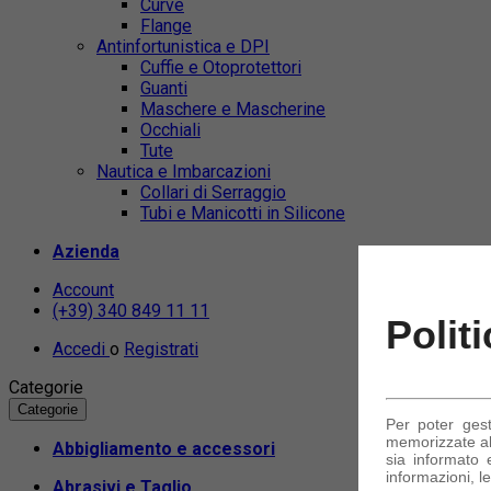
Curve
Flange
Antinfortunistica e DPI
Cuffie e Otoprotettori
Guanti
Maschere e Mascherine
Occhiali
Tute
Nautica e Imbarcazioni
Collari di Serraggio
Tubi e Manicotti in Silicone
Azienda
Account
(+39) 340 849 11 11
Polit
Accedi
o
Registrati
Categorie
Categorie
Per poter ges
memorizzate alc
Abbigliamento e accessori
sia informato e
informazioni, le
Abrasivi e Taglio