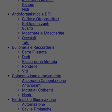
Gabbie
Nidi
Antinfortunistica e DPI
Cuffie e Otoprotettori
Gel Igienizzanti
Guanti
Maschere e Mascherine
Occhiali
Tute
Bulloneria e Raccorderia
Barre Filettate
Dadi
Raccorderia filettata
Rondelle
Viti
Coibentazione e Isolamento
Accessori Coibentazione
Antivibranti
Materiali Coibenti
Nastri
Elettricità e Illuminazione
Automazione
Cavi e Prolunghe