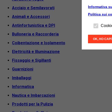
Informativa su
Acciaio e Semilavorati
Politica sui c
Animali e Accessori
Antinfortunistica e DPI
Cooki
Bulloneria e Raccorderia
OK, HO CAP
Coibentazione e Isolamento
Elettricità e Illuminazione
Fissaggio e Sigillanti
Guarnizioni
Imballaggi
Informatica
Nautica e Imbarcazioni
Prodotti per la Pulizia