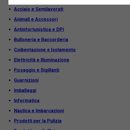
Acciaio e Semilavorati
Animali e Accessori
Antinfortunistica e DPI
Bulloneria e Raccorderia
Coibentazione e Isolamento
Elettricità e Illuminazione
Fissaggio e Sigillanti
Guarnizioni
Imballaggi
Informatica
Nautica e Imbarcazioni
Prodotti per la Pulizia