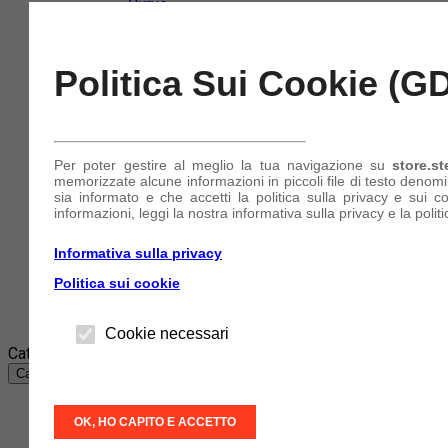
Curve
Flange
Antinfortunistica e DPI
Cuffie e Otoprotettori
Politica Sui Cookie (G
Guanti
Maschere e Mascherine
Occhiali
Tute
Nautica e Imbarcazioni
Per poter gestire al meglio la tua navigazione su
store.st
Collari di Serraggio
memorizzate alcune informazioni in piccoli file di testo denom
Tubi e Manicotti in Silicone
sia informato e che accetti la politica sulla privacy e sui c
informazioni, leggi la nostra informativa sulla privacy e la politi
Azienda
Informativa sulla privacy
Account
(+39) 340 849 11 11
Politica sui cookie
Accedi
o
Registrati
Cookie necessari
Categorie
Categorie
Abbigliamento e accessori
OK, HO CAPITO E ACCETTO
Abrasivi e Taglio