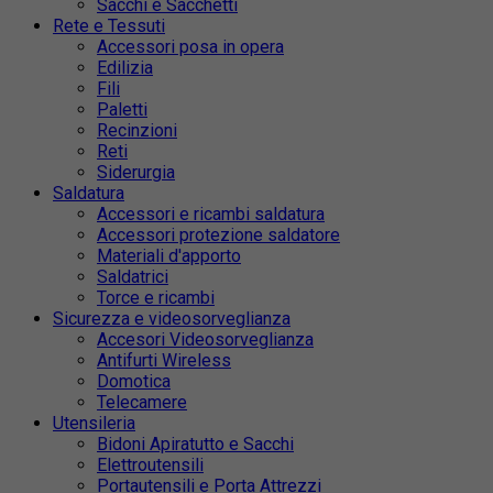
Sacchi e Sacchetti
Rete e Tessuti
Accessori posa in opera
Edilizia
Fili
Paletti
Recinzioni
Reti
Siderurgia
Saldatura
Accessori e ricambi saldatura
Accessori protezione saldatore
Materiali d'apporto
Saldatrici
Torce e ricambi
Sicurezza e videosorveglianza
Accesori Videosorveglianza
Antifurti Wireless
Domotica
Telecamere
Utensileria
Bidoni Apiratutto e Sacchi
Elettroutensili
Portautensili e Porta Attrezzi