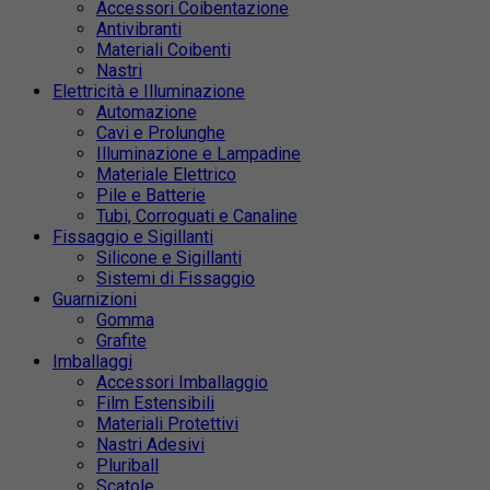
Accessori Coibentazione
Antivibranti
Materiali Coibenti
Nastri
Elettricità e Illuminazione
Automazione
Cavi e Prolunghe
Illuminazione e Lampadine
Materiale Elettrico
Pile e Batterie
Tubi, Corroguati e Canaline
Fissaggio e Sigillanti
Silicone e Sigillanti
Sistemi di Fissaggio
Guarnizioni
Gomma
Grafite
Imballaggi
Accessori Imballaggio
Film Estensibili
Materiali Protettivi
Nastri Adesivi
Pluriball
Scatole