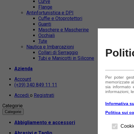
Curve
Flange
Antinfortunistica e DPI
Cuffie e Otoprotettori
Guanti
Maschere e Mascherine
Occhiali
Tute
Nautica e Imbarcazioni
Polit
Collari di Serraggio
Tubi e Manicotti in Silicone
Azienda
Per poter ges
Account
memorizzate alc
(+39) 340 849 11 11
sia informato e
informazioni, le
Accedi
o
Registrati
Informativa su
Categorie
Categorie
Politica sui c
Abbigliamento e accessori
Cooki
Abrasivi e Taglio