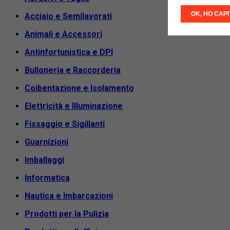
OK, HO CAP
Acciaio e Semilavorati
Animali e Accessori
Antinfortunistica e DPI
Bulloneria e Raccorderia
Coibentazione e Isolamento
Elettricità e Illuminazione
Fissaggio e Sigillanti
Guarnizioni
Imballaggi
Informatica
Nautica e Imbarcazioni
Prodotti per la Pulizia