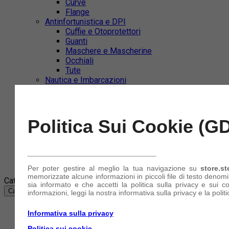
Curve
Flange
Antinfortunistica e DPI
Cuffie e Otoprotettori
Guanti
Maschere e Mascherine
Occhiali
Tute
Nautica e Imbarcazioni
Collari di Serraggio
Tubi e Manicotti in Silicone
Azienda
Politica Sui Cookie (G
Account
(+39) 340 849 11 11
Accedi
o
Registrati
Per poter gestire al meglio la tua navigazione su
store.st
memorizzate alcune informazioni in piccoli file di testo denom
Categorie
sia informato e che accetti la politica sulla privacy e sui c
Categorie
informazioni, leggi la nostra informativa sulla privacy e la politi
Abbigliamento e accessori
Informativa sulla privacy
Abrasivi e Taglio
Politica sui cookie